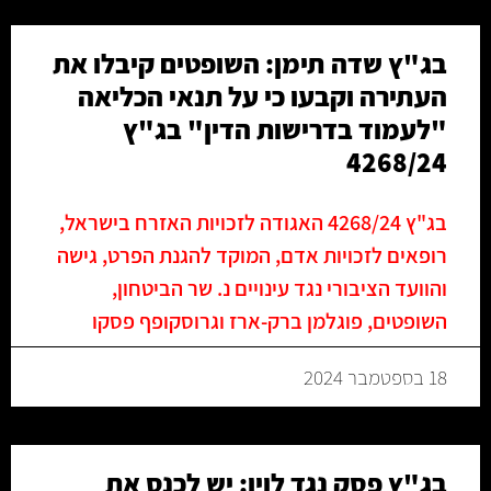
בג"ץ שדה תימן: השופטים קיבלו את
העתירה וקבעו כי על תנאי הכליאה
"לעמוד בדרישות הדין" בג"ץ
4268/24
בג"ץ 4268/24 האגודה לזכויות האזרח בישראל,
רופאים לזכויות אדם, המוקד להגנת הפרט, גישה
והוועד הציבורי נגד עינויים נ. שר הביטחון,
השופטים, פוגלמן ברק-ארז וגרוסקופף פסקו
18 בספטמבר 2024
בג"ץ פסק נגד לוין: יש לכנס את