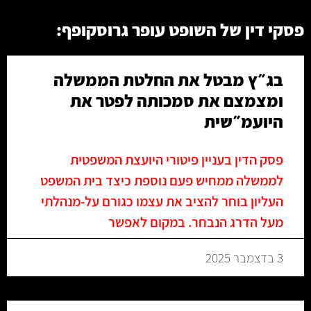
פסקי דין של השופט עופר גרוסקופף:
בג״ץ מבטל את החלטת הממשלה
ומצמצם את סמכותה לפטר את
היועמ״שית
פסק הדין בעניין פיטורי היועצת המשפטית
לממשלה ממחיש פעם נוספת כיצד בית המשפט
העליון בוחר להציב את עצמו כגורם על‑מנהלתי
מעל הדרג הנבחר. במקום לאפשר
3 בדצמבר 2025