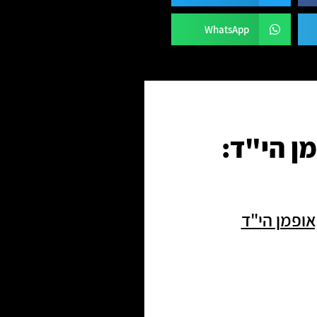
WhatsApp
ן הי"ד: