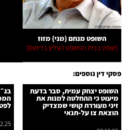
קרא עוד
השופט מנחם (מני) מזוז
[שופט בבית המשפט העליון בדימוס]
פסקי דין נוספים:
השופט יצחק עמית, סבר בדעת
בג״
מיעוט כי ההחלטה למנות את
הממ
זיני מעוררת קושי שמצדיק
לפטר
הוצאת צו על-תנאי
12.25