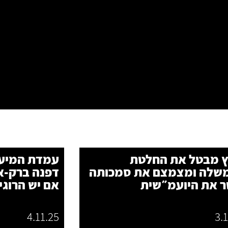
ץ מבטל את החלטת
עמדת המיעו
שלה ומצמצם את סמכותה
דפנה ברק‑א
 את היועמ״שית
אם יש הרוגי
4.11.25
3.