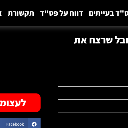
"ד בעייתים
דווח על פס"ד
תקשורת
א
חבל שרצח את
לעצומה
Facebook