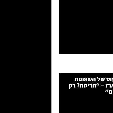
ט של השופטת
רז – “הריסה? רק
ם”