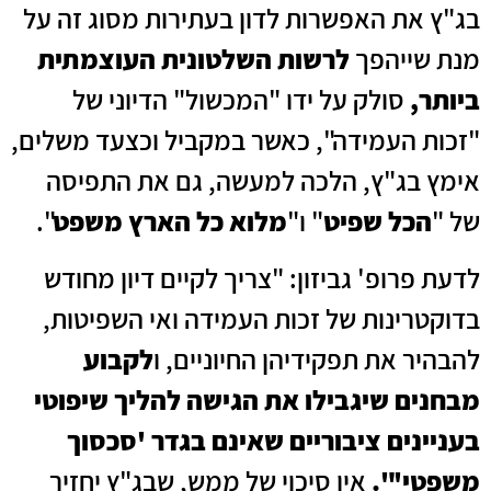
בג"ץ את האפשרות לדון בעתירות מסוג זה על
מנת שייהפך
לרשות השלטונית העוצמתית
ביותר,
סולק על ידו "המכשול" הדיוני של
"זכות העמידה", כאשר במקביל וכצעד משלים,
אימץ בג"ץ, הלכה למעשה, גם את התפיסה
של "
הכל שפיט
" ו"
מלוא כל הארץ משפט
".
לדעת פרופ' גביזון: "צריך לקיים דיון מחודש
בדוקטרינות של זכות העמידה ואי השפיטות,
להבהיר את תפקידיהן החיוניים, ו
לקבוע
מבחנים שיגבילו את הגישה להליך שיפוטי
בעניינים ציבוריים שאינם בגדר 'סכסוך
משפטי'".
אין סיכוי של ממש, שבג"ץ יחזיר