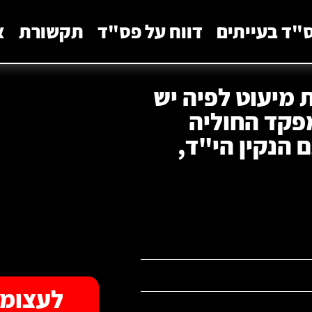
"ד בעייתים
דווח על פס"ד
תקשורת
א
 מיעוט לפיה יש
פקד החוליה
 הנקין הי"ד,
לעצומה