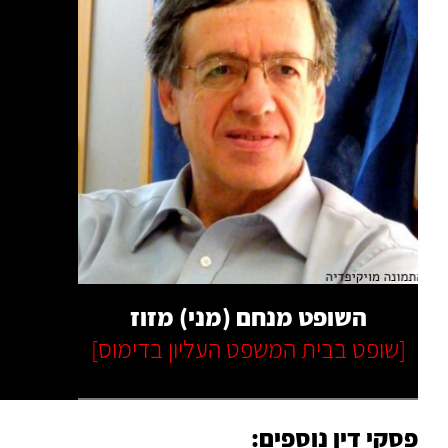
קרא עוד
השופט מנחם (מני) מזוז
[שופט בבית המשפט העליון בדימוס]
פסקי דין נוספים: