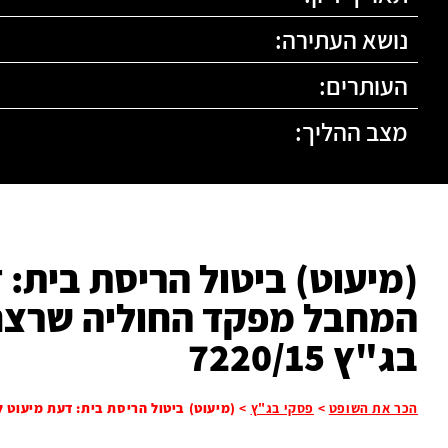
נושא העתירה:
העותרים:
מצב ההליך:
(מיעוט) ביטול הריסת בית:
המחבל מפקד החוליה שרצחה
בג"ץ 7220/15
הכר את השופט
>
פסקי בג"ץ
>
(מיעוט) ביטול הריסת בית: דעת מיעוט לפ