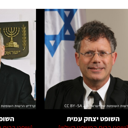
קרא עוד
ק
השופט יצחק עמית
השופט
שופט בבית המשפט העליון]
[שופט בבית ה