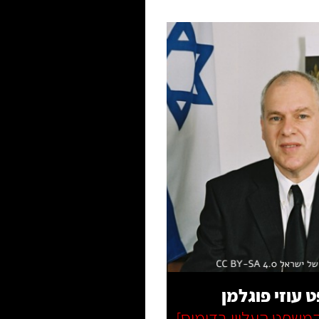
רא עוד
 עוזי פוגלמן
משפט העליון בדימוס]