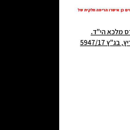
ם כן אישרו הריסה חלקית של
ס מלכא הי"ד.
 5947/17