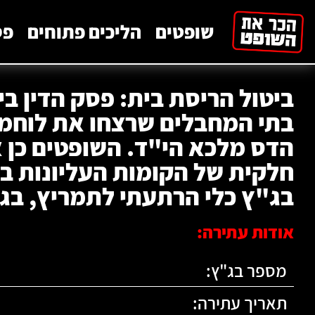
לתוכן
שופטים
הליכים פתוחים
פס
ביטול הריסת בית: פסק הדין ב
בתי המחבלים שרצחו את לוחמ
הדס מלכא הי"ד. השופטים כן 
חלקית של הקומות העליונות בב
בג"ץ כלי הרתעתי לתמריץ, בג"ץ 7/17
אודות עתירה:
מספר בג"ץ:
תאריך עתירה: