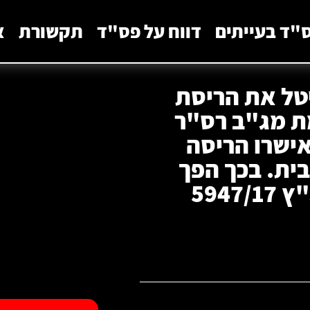
"ד בעייתים
דווח על פס"ד
תקשורת
א
יטל את הריסת
ת מג"ב רס"ר
אישרו הריסה
ית. בכך הפך
594