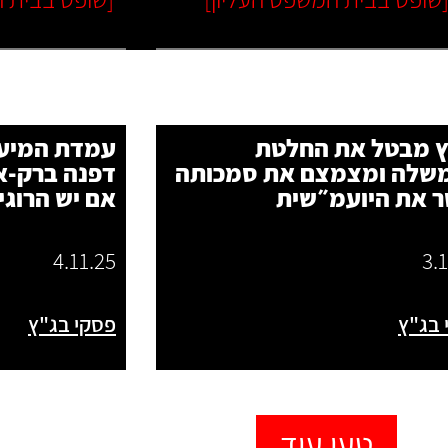
ץ מבטל את החלטת
עמדת המיעו
שלה ומצמצם את סמכותה
דפנה ברק‑א
 את היועמ״שית
אם יש הרוגי
4.11.25
3.
 בג"ץ
פסקי בג"ץ
טען עוד