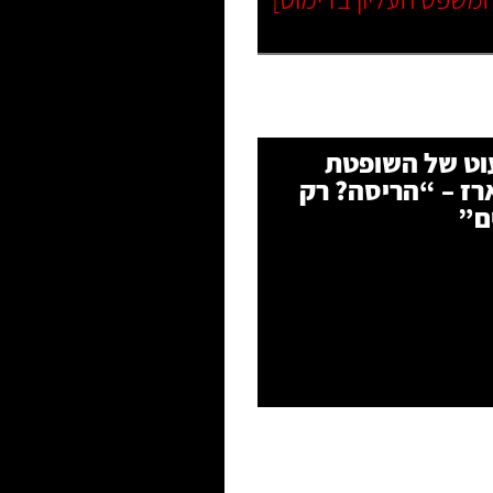
ט של השופטת
רז – “הריסה? רק
ם”