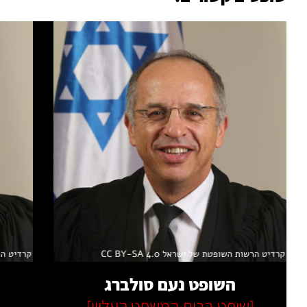
קרא עוד
השופט נעם סולברג
[שופט בבית המשפט העליון]
[