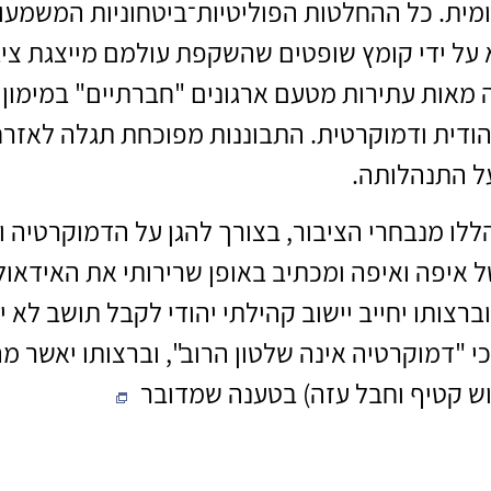
ומית. כל ההחלטות הפוליטיות־ביטחוניות המשמעו
א על ידי קומץ שופטים שהשקפת עולמם מייצגת ציב
ה מאות עתירות מטעם ארגונים "חברתיים" במימון
הודית ודמוקרטית. התבוננות מפוכחת תגלה לאזרח
על התנהלותה.
ללו מנבחרי הציבור, בצורך להגן על הדמוקרטיה ו
 איפה ואיפה ומכתיב באופן שרירותי את האידאולו
וברצותו יחייב יישוב קהילתי יהודי לקבל תושב לא י
 "דמוקרטיה אינה שלטון הרוב", וברצותו יאשר מה
ש קטיף וחבל עזה) בטענה שמדובר
"באקט פולי