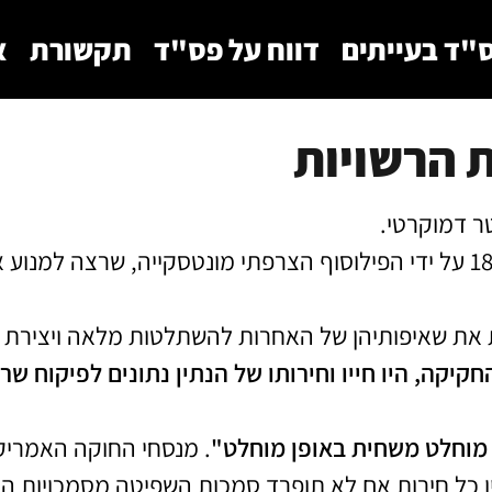
"ד בעייתים
דווח על פס"ד
תקשורת
א
 הרשויות
ר דמוקרטי.
חשיבות העיקרון הזה הוגדר עוד בתחילת המאה ה־18 על ידי הפילוסוף הצרפתי מונטסקי
מות את שאיפותיהן של האחרות להשתלטות מלאה ויצירת 
קה, היו חייו וחירותו של הנתין נתונים לפיקוח שרי
 מוחלט משחית באופן מוחלט"
ין כל חירות אם לא תופרד סמכות השפיטה מסמכויות הח