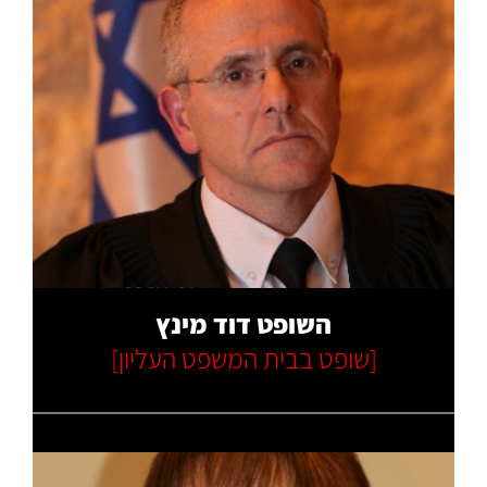
קרא עוד
השופט דוד מינץ
[שופט בבית המשפט העליון]