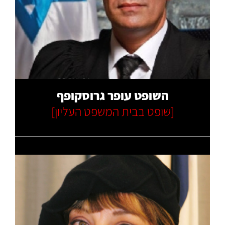
קרא עוד
השופט עופר גרוסקופף
[שופט בבית המשפט העליון]