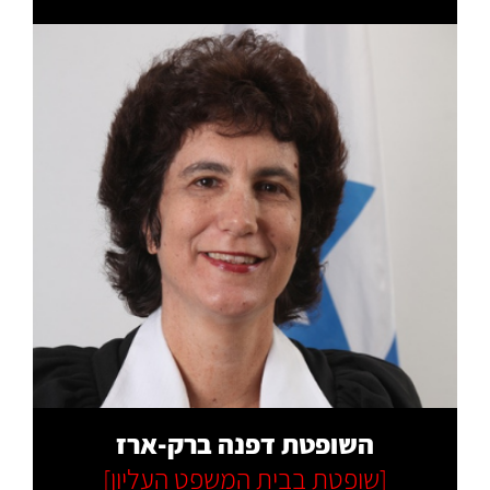
קרא עוד
השופטת דפנה ברק-ארז
[שופטת בבית המשפט העליון]