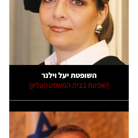
קרא עוד
השופטת יעל וילנר
[שופטת בבית המשפט העליון]