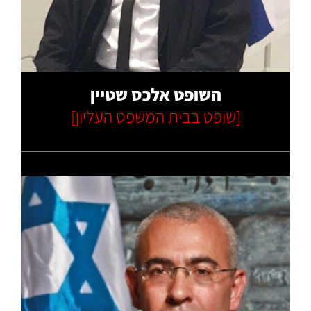
קרא עוד
השופט אלכס שטיין
[שופט בבית המשפט העליון]