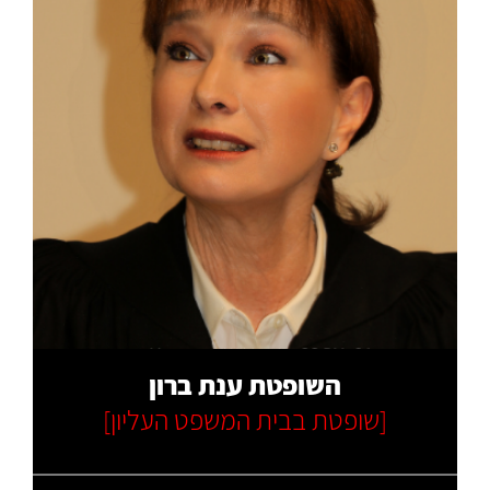
קרא עוד
השופטת ענת ברון
[שופטת בבית המשפט העליון]