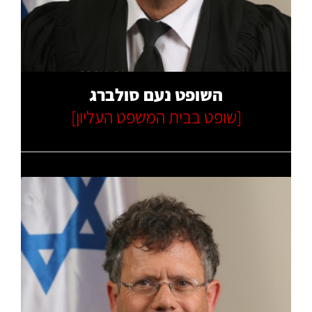
קרא עוד
השופט נעם סולברג
[שופט בבית המשפט העליון]