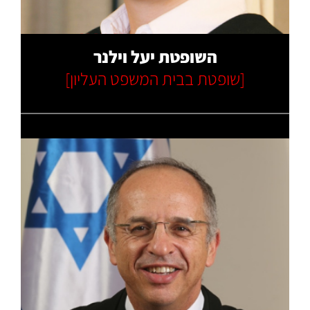
השופטת יעל וילנר
[שופטת בבית המשפט העליון]