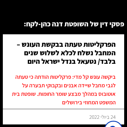
פסקי דין של השופטת דנה כהן-לקח:
הפרקליטות טעתה בבקשת העונש –
המחבל נשלח לכלא לשלוש שנים
בלבד/ נטעאל בנדל ישראל היום
ביקשה עונש קל מדי: פרקליטות הודתה כי טעתה
לגבי מחבל שיידה אבנים ובקבוקי תבערה על
אוטובוס במהלך מבצע שומר החומות. שופטת בית
המשפט המחוזי בירושלים
24 ביולי 2022