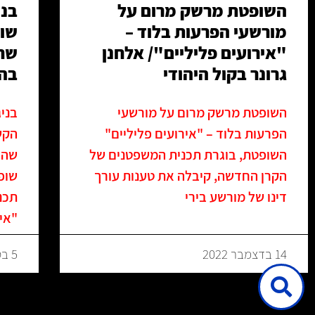
השופטת מרשק מרום על
בני
מורשעי הפרעות בלוד –
שו
"אירועים פליליים"/ אלחנן
שח
גרונר בקול היהודי
בהר
השופטת מרשק מרום על מורשעי
בני
הפרעות בלוד – "אירועים פליליים"
הקש
השופטת, בוגרת תכנית המשפטנים של
שהו
הקרן החדשה, קיבלה את טענות עורך
שופ
דינו של מורשע בירי
תכנ
"אין
14 בדצמבר 2022
5 בספטמבר 2017