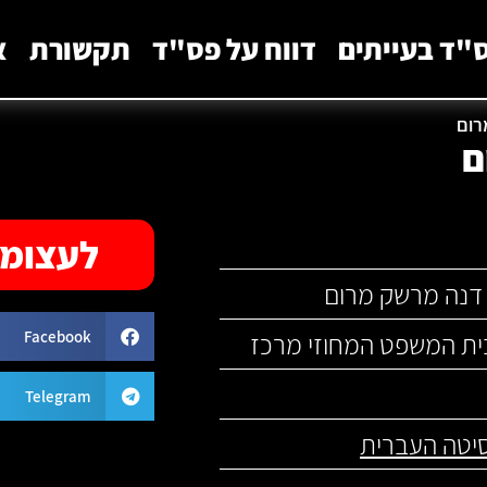
"ד בעייתים
דווח על פס"ד
תקשורת
א
רום
ם
לעצומה
דנה מרשק מרום
Facebook
ית המשפט המחוזי מרכז
Telegram
יטה העברית