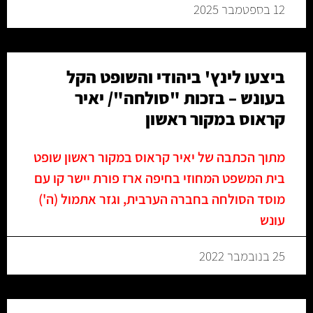
12 בספטמבר 2025
ביצעו לינץ' ביהודי והשופט הקל
בעונש – בזכות "סולחה"/ יאיר
קראוס במקור ראשון
מתוך הכתבה של יאיר קראוס במקור ראשון שופט
בית המשפט המחוזי בחיפה ארז פורת יישר קו עם
מוסד הסולחה בחברה הערבית, וגזר אתמול (ה')
עונש
25 בנובמבר 2022