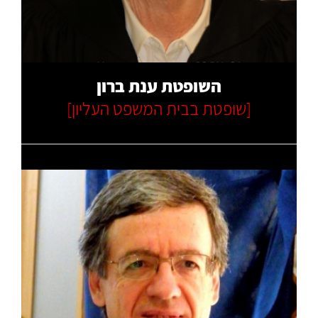
קרא עוד
השופטת ענת ברון
[שופטת בבית המשפט העליון]