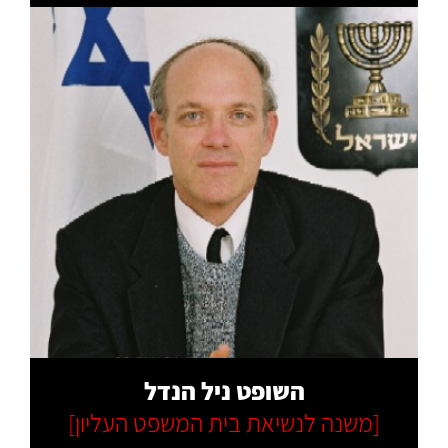
קרא עוד
השופט ניל הנדל
[משנה לנשיאת בית המשפט העליון]