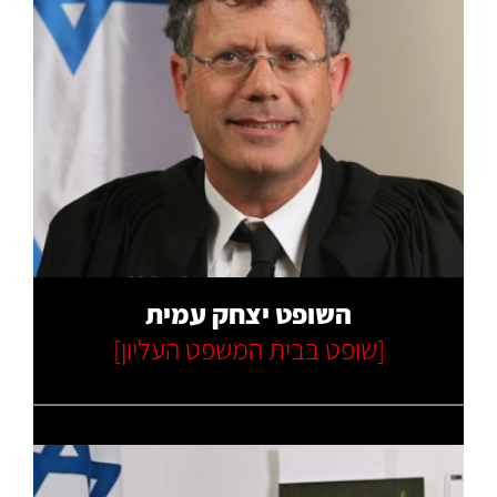
קרא עוד
השופט יצחק עמית
[שופט בבית המשפט העליון]