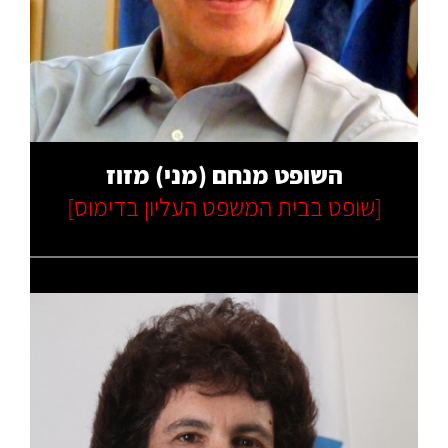
קרא עוד
השופט מנחם (מני) מזוז
[שופט בבית המשפט העליון בדימוס]