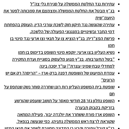
עתירות נגד החלטת הממשלה על סגירת גלי צה"ל
בג״ץ מבטל את החלטת הממשלה ומצמצם את סמכותה לפטר את
היועמ״שית
עתירה שהוגשה נגד תיקון חוק לשכת עורכי הדין, העוסק בהפחתת
דמי החבר ובשינויים במנגנוני הפעולה של הלשכה.
פרשת הפצ"רית: בג"ץ הוציא צו על תנאי וצו ארעי נגד מינוי בן
חמו
נשיא העליון בצו ארעי: יוקפא מינוי השופט בדימוס בן חמו
"בשל התערבותו, בג"ץ מנוע מלעסוק בסוגיית ועדת החקירה
למחדלי טבח שמיני עצרת"| עו"ד יסכה בינה
עמדת המיעוט של השופטת דפנה ברק‑ארז – “הריסה? רק אם יש
הרוגים”
שופטת בית המשפט העליון רות רונן שחררה סוחר נשק שנתפס על
חם
השופט נחלון גזר 28 חודשי מאסר על תושב שועפט שהורשע
בזריקת בקבוק תבערה
השופט ארז פורת ששחרר את יולנדה יבור, פעילת המחאה
שקוראת לרצח ראש הממשלה נתניהו, כפי שנעשה בנפאל.
בג"ץ קיבל עתירה וקבע כי המדינה מחויבת לשפר את תנאי המזון