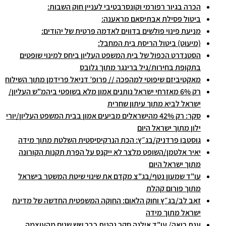
הכרה בגיור רפורמי וקונסרבטיבי לעניין חוק השבות:
ביטול פסילת אבתיסאם מראענה:
מניעת פינוי פולשים בדווים לאדמה פרטית של יהודים:
(מיעוט) ביטול הריסת בית המחבל:
הסטנדרט הכפול של בית המשפט העליון ביחס למינוי שופטים
בתקופת בחירות/גיל ברינגר מתוך גלובס
מאקטיביזם שיפוטי למהפכה // פרופ’ דניאל פרידמן מתוך השילוח
רק 6% מאזרחי ישראל נותנים אמון מלא בשופטי ביהמ"ש העליון/
ישראל לביא מתוך עיתון שחרית
סקר: רק 42% מהישראלים מביעים אמון בבית המשפט העליון/יורי
ילון מתוך ישראל היום
גוסטבו פרדניק/בג״ץ: הכת הנרקיסיסטית השלטת מתוך מידה
יאיר אלטמן/השופט מלצר לא ייקנס על הפרת תקנות הקורונה
מתוך ישראל היום
עו"ד שמעון נטף/בג"צ מקדם את שינוי שיטת המשטר בישראל
מתוך פורום קהלת
זאב לב/בג״ץ וחוק הלאום: החוקה המשפטית החדשה של מדינת
ישראל מתוך מידה
ענת רואה/ עו"ד אילנה סקר נהנית כבר שש שנים מהעוצמה