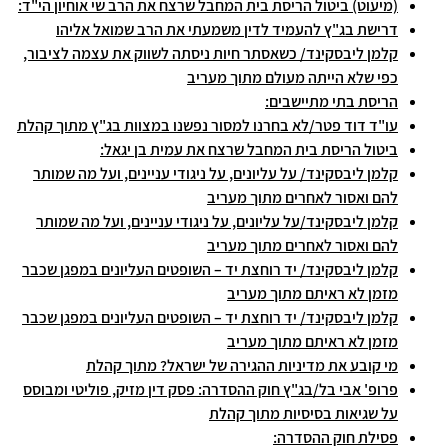
(מיעוט) ביטול הריסת בית המחבל שרצח את הרב שי אוחיון הי"ד:
דרישת בג"ץ להעמיד לדין משמעתי את הרב שמואל אליהו
קלמן ליבסקינד/ כשאסתר חיות ניסתה לשווק את עצמה לציבור,
כפי שלא הייתה מעולם מתוך מעריב
הריסת בתי מתיישבים:
עו"ד דוד פטר/לא בחרנו למסור נפשנו במצוות בג"ץ מתוך קהלת
ביטול הריסת בית המחבל שרצח את עמית בן יגאל:
קלמן ליבסקינד/ על עליונים, על ניגודי עניינים, ועל מה שמותר
להם ואסור לאחרים מתוך מעריב
קלמן ליבסקינד/על עליונים, על ניגודי עניינים, ועל מה שמותר
להם ואסור לאחרים מתוך מעריב
קלמן ליבסקינד/ יד רוחצת יד – השופטים העליונים במפגן שכבר
מזמן לא ראיתם מתוך מעריב
קלמן ליבסקינד/ יד רוחצת יד – השופטים העליונים במפגן שכבר
מזמן לא ראיתם מתוך מעריב
מי קובע את מדיניות ההגירה של ישראל? מתוך קהלת
פרופ' אבי בל/בג"ץ חוק ההסדרה: פסק דין מזיק, פוליטי ומבוסס
על שגיאות בסיסיות מתוך קהלת
פסילת חוק ההסדרה: