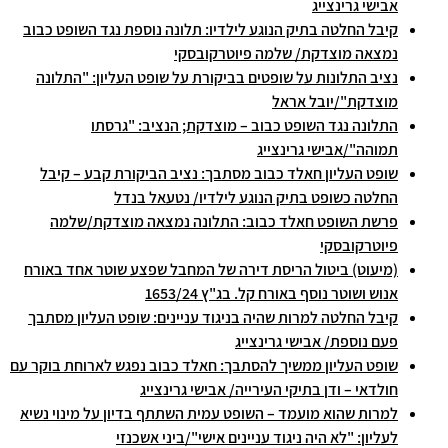
אבישי גרינצייג
קיבל החלטה בתיק הנוגע לילדיו: תלונה נוספת נגד השופט כבוב
נמצאה מוצדקת/ שלמה פיוטרקובסקי
נציב התלונות על שופטים בביקורת על שופט העליון: "התלונה
מוצדקת"/יובל אראל
התלונה נגד השופט כבוב – מוצדקת; הנציב: "גרסתו
תמוהה"/אבישי גרינצייג
שופט העליון חאלד כבוב מסתבך: נציב הביקורת קבע – קיבל
החלטה כשופט בתיק הנוגע לילדיו/ נטעאל בנדל
פרשת השופט חאלד כבוב: התלונה נמצאה מוצדקת/שלמה
פיוטרקובסקי
(מיעוט) ביטול הריסת דירה של המחבל שפצע שוטר אחד באורח
אנוש ושוטר נוסף באורח קל. בג"ץ 1653/24
קיבל החלטה למרות שהיה בניגוד עניינים: שופט העליון מסתבך
פעם נוספת/ אבישי גרינצייג
שופט העליון ממשיך להסתבך: חאלד כבוב נפגש לארוחת בוקר עם
חולדאי – ודן בתיקי העירייה/ אבישי גרינצייג
למרות שהוא מועמד – השופט עמית השתתף בדיון על מינוי נשיא
לעליון: "לא היה ניגוד עניינים אישי"/ביני אשכנזי