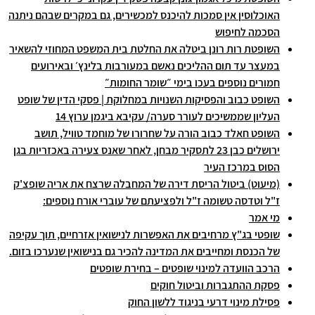
האוכלוסין אין סמכות להיכנס למכשירים, גם במקרים שבהם ניתנה
הסכמה לחיפוש
השופטת רות רונן ביטלה את החלטת בית המשפט המחוזי להשאיר
במעצר עד תום ההליכים נאשם במעורבות בלינץ׳ ובאירועים
חמורים נוספים בעכו בימי ״שומר החומות״
השופט כבוב והפסיקות השנויות במחלוקת | פסקי הדין של שופט
העליון שממשיכים לעורר סערה/ עקיבא ביגמן ערוץ 14
השופט חאלד כבוב הורה על שחרורו של מוחמד טוויל, תושב
ירושלים כבן 23 לתסקיר מבחן, לאחר שאנס צעירה באכזריות בגן
הסוס במרכז העיר
(מיעוט) ביטול הריסת דירה של המחבלה שרצח את אריה שופצ'ק
ז"ל וטדסה טשומה ז"ל ולפציעתם של עוברי אורח נוספים:
מי אמר
שופטי בג"ץ מרחיבים את האפשרות לנישואין אזרחיים, תוך עקיפה
של הכנסת ומחייבים את המדינה להכיר גם בנישואין שנערכו בזום.
הרכב הוועדה למינוי שופטים – בחירת שופטים
פסקת ההתגברות וביטול חוקים
פסילת מינוי דרעי בניגוד ללשון החוק