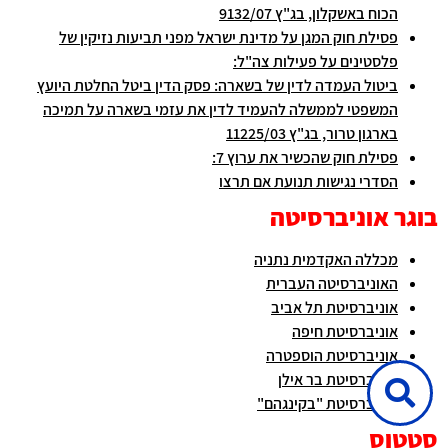
הכוח באשקלון, בג"ץ 9132/07
פסילת חוק המגן על מדינת ישראל מפני תביעות נזיקין של
פלסטינים על פעילות צה"ל:
ביטול העמדה לדין של בשארה: פסק הדין ביטל החלטת היועץ
המשפטי לממשלה להעמיד לדין את עזמי בשארה על תמיכה
בארגון טרור, בג"ץ 11225/03
פסילת חוק שהכשיר את ערוץ 7:
הסדרי נגישות תנועת אם תרצו
בוגר אוניברסיטה
מכללה האקדמית נתניה
האוניברסיטה העברית
אוניברסיטת תל אביב
אוניברסיטת חיפה
אוניברסיטת הוספטרה
אוניברסיטת בר אילן
אוניברסיטת "בקינגהם"
סטטוס