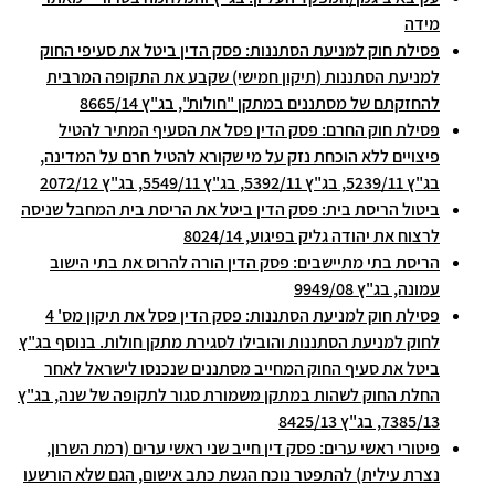
מידה
פסילת חוק למניעת הסתננות: פסק הדין ביטל את סעיפי החוק
למניעת הסתננות (תיקון חמישי) שקבע את התקופה המרבית
להחזקתם של מסתננים במתקן "חולות", בג"ץ 8665/14
פסילת חוק החרם: פסק הדין פסל את הסעיף המתיר להטיל
פיצויים ללא הוכחת נזק על מי שקורא להטיל חרם על המדינה,
בג"ץ 5239/11, בג"ץ 5392/11, בג"ץ 5549/11, בג"ץ 2072/12
ביטול הריסת בית: פסק הדין ביטל את הריסת בית המחבל שניסה
לרצוח את יהודה גליק בפיגוע, 8024/14
הריסת בתי מתיישבים: פסק הדין הורה להרוס את בתי הישוב
עמונה, בג"ץ 9949/08
פסילת חוק למניעת הסתננות: פסק הדין פסל את תיקון מס' 4
לחוק למניעת הסתננות והובילו לסגירת מתקן חולות. בנוסף בג"ץ
ביטל את סעיף החוק המחייב מסתננים שנכנסו לישראל לאחר
החלת החוק לשהות במתקן משמורת סגור לתקופה של שנה, בג"ץ
7385/13, בג"ץ 8425/13
פיטורי ראשי ערים: פסק דין חייב שני ראשי ערים (רמת השרון,
נצרת עילית) להתפטר נוכח הגשת כתב אישום, הגם שלא הורשעו