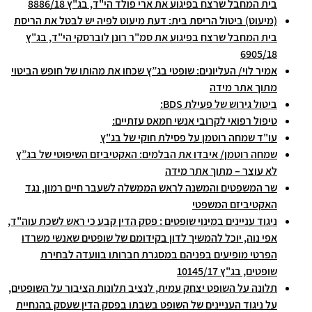
בית המחבל שרצח בפיגוע את ארי פולד הי"ד, בג"ץ 8886/18
(מיעוט) ביטול הריסת בית: דעת מיעוט לפיה יש לבטל את הריסת
בית המחבל שרצח בפיגוע את סמ"ר רונן לוברסקי הי"ד, בג"ץ
6905/18
אמיר לוי/ העליונים: שופטי בג”ץ שכחו את מהותו של חופש הביטוי
מתוך אתר מידה
ביטול גירוש של פעילת BDS:
טיפול רפואי לקרובי אנשי חמאס עזתיים:
עו"ד שמחה רוטמן על פסילת חוקי של בג"ץ
שמחה רוטמן/ איבדו את הבלמים: האקטיביזם השיפוטי של בג”ץ
לא עוצר – מתוך אתר מידה
שר המשפטים והמשנה לראש הממשלה לשעבר חיים רמון, נגד
האקטיביזם המשפטי
ניגוד עניינים במינוי שופטים : פסק הדין קבע כי ראש לשכת עוה"ד,
אפי נוה, יוכל להמשיך לדון בקידומם של שופטים שאנשי משרדו
הפרטי מופיעים בפניהם במסגרת חברותו בוועדה לבחירת
שופטים, בג"ץ 10145/17
תלונה על השופט יצחק עמית, לנציב תלונות הציבור על השופטים,
על ניגוד העניינים של השופט בשבתו בפסק הדין שעסק בהנחיית