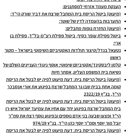
הענקת מעמד אזרחי למסתננים:
(מיעוט) ביטול הריסת בית המחבל שרצח את דביר שורק הי"ד:
התערבות בהעמדה לדין של שוטר:
(מיעוט) החזרת גופות מחבלים:
ביטול פסילת עופר כסיף, ביטול פסילת רע"מ-בל"ד, פסילת בן
ארי:
נטעאל בנדל/קיצור תולדות האקטיביזם השיפוטי בישראל – מקור
ראשון
קלמן ליבסקינד/אקטיביזם שיפוטי: אוסף ניגודי העניינים השלם של
נשיאת בית המשפט העליון, אסתר חיות
(מיעוט) ביטול הריסת בית: דעת מיעוט לפיה יש לבטל את הריסת
קומה אחת בבית שבו גר המחבל שרצח בפיגוע את אורי אנסבכר
הי"ד, בג"ץ 2322/19
(מיעוט) ביטול הריסת בית: דעת מיעוט לפיה יש לבטל את הריסת
בית המחבל שרצח בפיגוע יחד עם אחיו את עמיעד ישראל איש-רן
הי"ד ופצעו שבעה בני אדם נוספים ובפיגוע נוסף רצח את סמ"ר
יובל מור יוסף וסמ"ר יוסף כהן הי"ד, בג"ץ 974/19
(מיעוט) ביטול הריסת בית: דעת מיעוט לפיה יש לבטל את הריסת