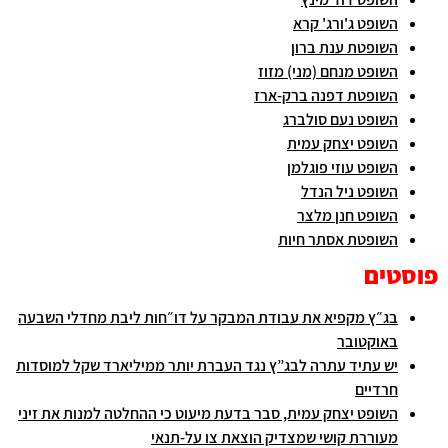
השופט ג'ורג' קרא
השופטת ענת ברון
השופט מנחם (מני) מזוז
השופטת דפנה ברק-ארז
השופט נעם סולברג
השופט יצחק עמית
השופט עוזי פוגלמן
השופט ניל הנדל
השופט חנן מלצר
השופטת אסתר חיות
פוסטים
בג״ץ מקפיא את עבודת המבקר על דו״חות ליבת מחדלי השבעה
באוקטובר
יש עתיד עתרה לבג”ץ נגד העברת יותר ממיליארד שקל למוסדות
חרדיים
השופט יצחק עמית, סבר בדעת מיעוט כי ההחלטה למנות את זיני
מעוררת קושי שמצדיק הוצאת צו על-תנאי