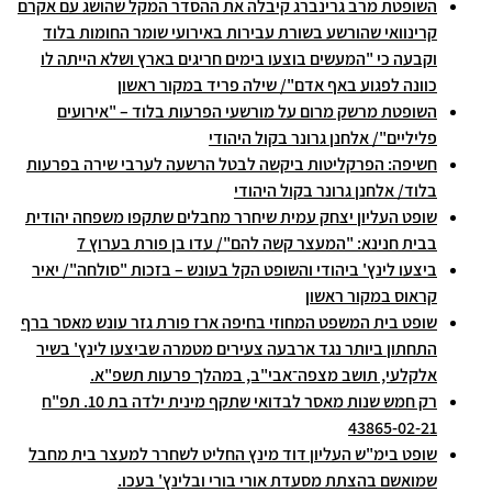
השופטת מרב גרינברג קיבלה את ההסדר המקל שהושג עם אקרם
קרינוואי שהורשע בשורת עבירות באירועי שומר החומות בלוד
וקבעה כי "המעשים בוצעו בימים חריגים בארץ ושלא הייתה לו
כוונה לפגוע באף אדם"/ שילה פריד במקור ראשון
השופטת מרשק מרום על מורשעי הפרעות בלוד – "אירועים
פליליים"/ אלחנן גרונר בקול היהודי
חשיפה: הפרקליטות ביקשה לבטל הרשעה לערבי שירה בפרעות
בלוד/ אלחנן גרונר בקול היהודי
שופט העליון יצחק עמית שיחרר מחבלים שתקפו משפחה יהודית
בבית חנינא: "המעצר קשה להם"/ עדו בן פורת בערוץ 7
ביצעו לינץ' ביהודי והשופט הקל בעונש – בזכות "סולחה"/ יאיר
קראוס במקור ראשון
שופט בית המשפט המחוזי בחיפה ארז פורת גזר עונש מאסר ברף
התחתון ביותר נגד ארבעה צעירים מטמרה שביצעו לינץ' בשיר
אלקלעי, תושב מצפה־אבי"ב, במהלך פרעות תשפ"א.
רק חמש שנות מאסר לבדואי שתקף מינית ילדה בת 10. תפ"ח
43865-02-21
שופט בימ"ש העליון דוד מינץ החליט לשחרר למעצר בית מחבל
שמואשם בהצתת מסעדת אורי בורי ובלינץ' בעכו.