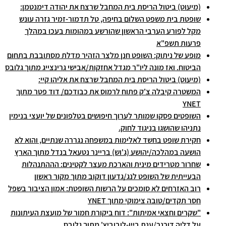
(מיעוט) ביטול הריסת בית המחבל שרצח את יהודה דימנטמן:
שופטת בית משפט השלום בחיפה, טל תדמור-זמיר גזרה עונש
מקל לפורע הערבי הראשון שהורשע במהומות בעכו במהלך
פרעות תשפ"א
מופע של ניתוק: השופט חנן מלצר הזהיר מדלת מסתובבת בתחום
הביטוח. ואז מונה ליו"ר מגדל אחזקות/אבישי גרינצייג מתוך גלובס
(מיעוט) ביטול הריסת בית המחבל שרצח את אליהו קיי:
המשטרה קיבלה צ'ק פתוח לרמוס את כבודכם/ דוד פטר מתוך
YNET
השופטים פסקו שמותר לערוך חיפושים בטלפונים של יועצי בנימין
נתניהו שהושגו בניגוד לחוק.
חקירת שופט בחשד לאלימות במשפחה נגררה שנתיים, והוא לא
הושעה במהלכה/יהושע (ג'וש) בריינר נטעאל בנדל מתוך הארץ
שחרור מטרידים מינית והארכת מעצר לקטינים: הההתנהלות
הבעייתית של השופט לנג/גדעון דוקוב מתוך מקור ראשון
רוב האזרחים לא סומכים על הרשות השופטת: אמון הציבור בשפל
חסר תקדים/טובה צימוקי מתוך YNET
"שקרים וחצאי אמיתות": דוח ביקורת חמור של מועצת העיתונות
על דליה דורנר/ענת ביין-לובוביץ' מתוך גלובס