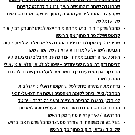
שהתנגדה לשחרורו לחופשה בעיר, ובניגוד להחלטה קיימת
שקבעה כי המחבל יורחק מהעיר./ מתוך פרויקט משמרהשופטים
של ישראל שלי
מחבל שדקר יהודי ב"שומר החומות" ייצא לביתו לחג הקורבן/ יאיר
קראוס ושילה פריד מתוך מקור ראשון
שופטי בג"ץ פסקו נגד מדיניות ההגירה של ישראל וביטל את מתווה
הכניסה לישראל של אזרחי אוקראינה של השרה שקד
השופט אריה רומנוב ממחוזי י-ם זיכה שני מחבלים שביצעו פיגוע
דריסה ודקירה ופצעו שני יהודים – שימו לב לטיעון הלא יאומן: אולי
הם דקרו את הפצועים רק כי חשו תסכול על הנזק שנגרם לרכבם
מההתנגשות
נדחה את העתירה ביחס לשלוש הקומות העליונות של בית
המחבל, ואילו ביחס לקומת המחסנים נעשה את הצו-על-תנאי
למוחלט, כך שצו ההריסה בעניינה ובעניינה בלבד – יבוטל
המחוזי נגד השופטת תדמור-זמיר: "העונש חוטא למטרות
ההרתעה"/ יאיר קראוס מתוך מקור ראשון
בשל בעיות משפחתיות שוחרר ממעצר מחבל שהטיח אבן בראש
של יהודי/ גדעון דוקוב מתוך מקור ראשון