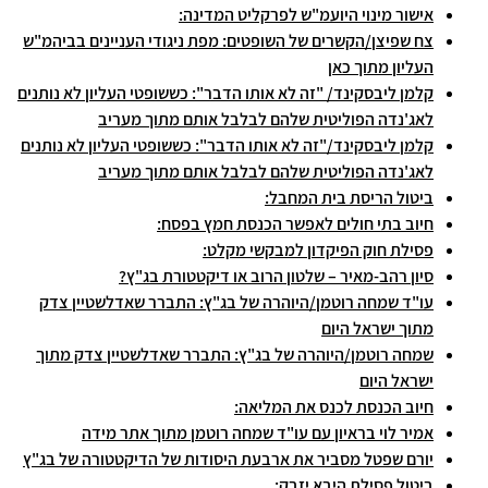
אישור מינוי היועמ"ש לפרקליט המדינה:
צח שפיצן/הקשרים של השופטים: מפת ניגודי העניינים בביהמ"ש
העליון מתוך כאן
קלמן ליבסקינד/ "זה לא אותו הדבר": כששופטי העליון לא נותנים
לאג'נדה הפוליטית שלהם לבלבל אותם מתוך מעריב
קלמן ליבסקינד/"זה לא אותו הדבר": כששופטי העליון לא נותנים
לאג'נדה הפוליטית שלהם לבלבל אותם מתוך מעריב
ביטול הריסת בית המחבל:
חיוב בתי חולים לאפשר הכנסת חמץ בפסח:
פסילת חוק הפיקדון למבקשי מקלט:
סיון רהב-מאיר – שלטון הרוב או דיקטטורת בג"ץ?
עו"ד שמחה רוטמן/היוהרה של בג"ץ: התברר שאדלשטיין צדק
מתוך ישראל היום
שמחה רוטמן/היוהרה של בג"ץ: התברר שאדלשטיין צדק מתוך
ישראל היום
חיוב הכנסת לכנס את המליאה:
אמיר לוי בראיון עם עו"ד שמחה רוטמן מתוך אתר מידה
יורם שפטל מסביר את ארבעת היסודות של הדיקטטורה של בג"ץ
ביטול פסילת היבא יזבק: