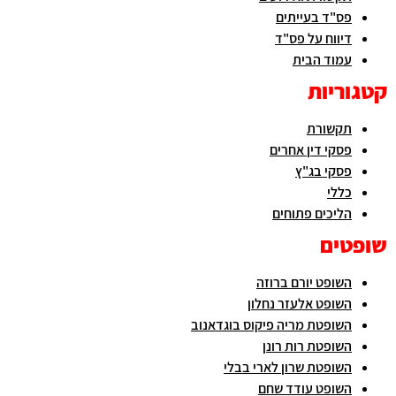
פס"ד בעייתים
דיווח על פס"ד
עמוד הבית
קטגוריות
תקשורת
פסקי דין אחרים
פסקי בג"ץ
כללי
הליכים פתוחים
שופטים
השופט יורם ברוזה
השופט אלעזר נחלון
השופטת מריה פיקוס בוגדאנוב
השופטת רות רונן
השופטת שרון לארי בבלי
השופט עודד שחם