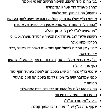
בג"צ חוק יסוד הלאום: הסיפור החשוב הוא מי מוסמך
להחליט/עו"ד דוד פטר מתוך קהלת
(מיעוט) פסילת חוק יסוד הלאום
שופטי בג"ץ פסלו את תיקון מס' 120 והוראת שעה לחוק העונשין
"החפצה": המחוזי תקף שופט שטען כי סרטונים של שוטרת
"מחמיאים לה"/ לירן לוי מתוך וואלה
השופט אלעד לנג ששחרר את הצעיר שהטריד שוטרת וטען, כי
הסרטון מחמיא לה
לבג"ץ אין סמכות לפסול חוקי יסוד – גם כשהם לא ראויים/ד"ר
אביעד בקשי
בג"ץ שם עצמו מעל הכנסת, הציבור והדמוקרטיה/עו"ד שמעון
נטף מתוך קהלת
שופטי בג"ץ מצהירים שיש בסמכותם לפסול בעתיד חוקי יסוד
מפני שמדובר יהיה ב"שימוש לרעה בסמכותה המכוננת של
הכנסת":
פסילת ההגבלות על ההפגנות ליד בית ראש הממשלה:
התערבות בתעמולת בחירות:
ביטול "תקנות נתב"ג":
שקוף שזה בג"ץ/עו"ד אהרן גרבר מתוך קהלת