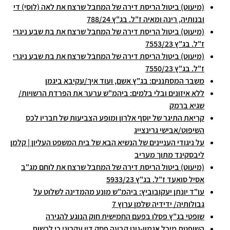
(מיעוט) ביטול הריסת דירה של המחבל שרצח את לאה (לוסי) די
ובנותיה, רינה ומאיה ז"ל. בג"ץ 788/24
(מיעוט) ביטול הריסת דירה של המחבל שרצח את בת שבע ניגרי
ז"ל. בג"ץ 7553/23
(מיעוט) ביטול הריסת דירה של המחבל שרצח את בת שבע ניגרי
ז"ל. בג"ץ 7550/23
משבר המסתננים: בג"ץ אשם, ועוד איך/עקיבא ביגמן
ללא איזונים ובלי בלמים: ביהמ"ש ערער את הפרדת הרשויות/
שגיא ברמק
קריאת התיגר של יוסף אלרון ומופע הצביעות של חבריו לכס
השיפוט/אבישי גרינצייג
על ניגודי העניינים של הנשיא הבא של בית המשפט העליון | קלמן
ליבסקינד מתוך מעריב
(מיעוט) ביטול הריסת דירה של המחבל שרצח את לוחם מג"ב
אסיל סואעד ז"ל. בג"ץ 5933/23
עו"ד יונתן יעקובוביץ: ביהמ"ש מונע מהמדינה לשלוט על
גבולותיה/ ידידיה שלמן ערוץ 7
שופטי בג"ץ פסלו בפעם החמישית חוק הנוגע להגירה
השופטת מיכל אגמון-גונן קבעה פסק דין עקרוני כי לרשות