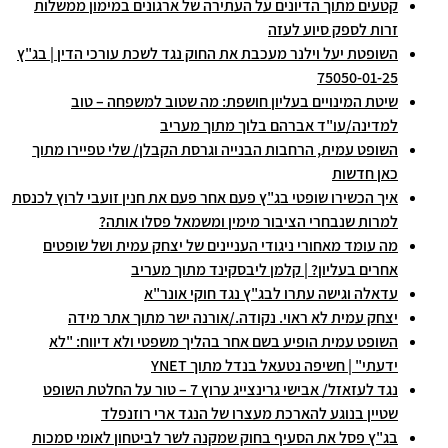
קטעים מתוך הדיונים על העתירה של ארגונים במימון ממשלות
זרות לספק סיוע לעזה
השופטת יעל וילנר מעכבת את החוק נגד לשכת עורכי הדין | בג"ץ
75050-01-25
שיטת המינויים בעליון חושפת: מה שטוב למשפחה – טוב
למדינה/עו"ד אברהם בלוך מתוך מעריב
השופט עמית, הרחבות הבנייה וגרסת הקבלן/ שלי טפיירו מתוך
כאן חדשות
איך הכשירו שופטי בג"ץ פעם אחר פעם את חנין זועבי לרוץ לכנסת
למרות שנבחרי הציבור מימין ומשמאל פסלו אותה?
מה עומד מאחורי ניגודי העניינים של יצחק עמית ושל שופטים
אחרים בעליון? | קלמן ליבסקינד מתוך מעריב
עדאלה וגישה עתרו לבג"ץ נגד חוקי אונר"א
יצחק עמית לא ראוי. נקודה./אורנה ישר מתוך אתר מידה
השופט עמית הופיע בשם אחר בהליך משפטי ולא דיווח: "לא
ידעתי" | חשיפה נטעאל בנדל מתוך YNET
נגד לעזאזל/ אבישי גרינצייג ערוץ 7 – טור על החלטת השופט
שטיין בנוגע להארכת מעצרו של הנגד ארי רוזנפלד
בג"ץ פסל את הסעיף בחוק שמקנה לשר לביטחון לאומי סמכות