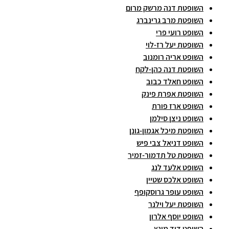
השופטת דנה מרשק מרום
השופטת מרב גרינברג
השופט רועי פרי
השופטת יעל רז-לוי
השופט אריה רומנוב
השופטת דנה כהן-לקח
השופט חאלד כבוב
השופטת אפרת פינק
השופט ארז פורת
השופט ניצן סילמן
השופטת מיכל אגמון-גונן
השופט דניאל צבי פיש
השופטת טל תדמור-זמיר
השופט אלעד לנג
השופט אלכס שטיין
השופט עופר גרוסקופף
השופטת יעל וילנר
השופט יוסף אלרון
השופט דוד מינץ