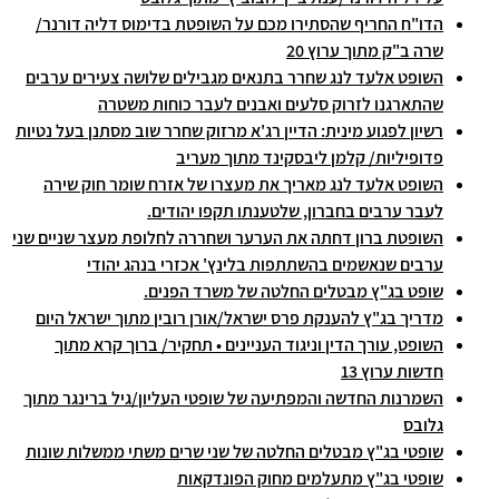
הדו"ח החריף שהסתירו מכם על השופטת בדימוס דליה דורנר/
שרה ב"ק מתוך ערוץ 20
השופט אלעד לנג שחרר בתנאים מגבילים שלושה צעירים ערבים
שהתארגנו לזרוק סלעים ואבנים לעבר כוחות משטרה
רשיון לפגוע מינית: הדיין רג'א מרזוק שחרר שוב מסתנן בעל נטיות
פדופיליות/ קלמן ליבסקינד מתוך מעריב
השופט אלעד לנג מאריך את מעצרו של אזרח שומר חוק שירה
לעבר ערבים בחברון, שלטענתו תקפו יהודים.
השופטת ברון דחתה את הערער ושחררה לחלופת מעצר שניים שני
ערבים שנאשמים בהשתתפות בלינץ' אכזרי בנהג יהודי
שופט בג"ץ מבטלים החלטה של משרד הפנים.
מדריך בג"ץ להענקת פרס ישראל/אורן רובין מתוך ישראל היום
השופט, עורך הדין וניגוד העניינים • תחקיר/ ברוך קרא מתוך
חדשות ערוץ 13
השמרנות החדשה והמפתיעה של שופטי העליון/גיל ברינגר מתוך
גלובס
שופטי בג"ץ מבטלים החלטה של שני שרים משתי ממשלות שונות
שופטי בג"ץ מתעלמים מחוק הפונדקאות