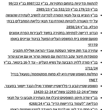
להתוות מדיניות בתחום החקירות. בג"ץ 8987/22 בג"ץ 99/23
בג"ץ 179/23 בג"ץ 532/23 בג"ץ 2985/23
בג"ץ הוציא צו על-תנאי המורה למדינה להשיב לעתירה שהוגשה
על ידי האגודה לזכויות האזרח נגד תנאי כליאת המחבלים בבתי
הכלא. בג"ץ 2858/24
הנדון: דרישה לפתיחה בחקירה בחשד לעבירות הפרת אמונים
מטעם שופט בית המשפט העליון הפועל בניגוד עניינים באופן
סדרתי
עתירה נגד חוק איסור העסקת עובדי הוראה ושלילת תקציב
ממוסדות חינוך עקב הזדהות עם מעשה טרור או עם ארגון טרור
בג"ץ מורה ללוין: הצבעה על נשיא העליון – עד ל-16 בינואר. בג"ץ
1711/24
החלטת השופט שטיין היא לא פחות ממקוממת/ נטעאל בנדל
YNET
השופט שטיין קבע כי פלדשטיין ישוחרר ואילו הנגד יישאר במעצר.
עשת"ש 12293-12-24 עשת"ש 13420-12-24
בג"ץ שדה תימן: השופטים קיבלו את העתירה וקבעו כי על תנאי
הכליאה "לעמוד בדרישות הדין" בג"ץ 4268/24
בג"ץ פסק נגד לוין: יש לכנס את הוועדה למינוי שופטים באופן