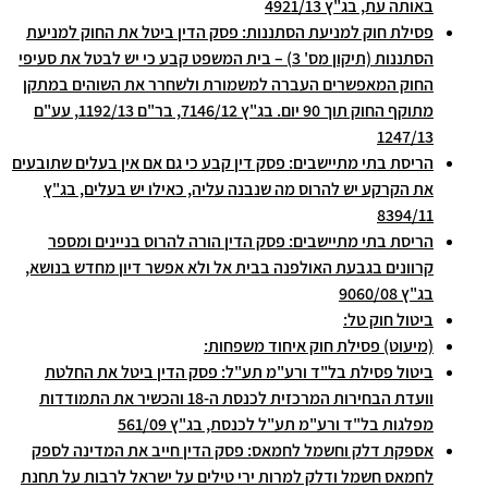
באותה עת, בג"ץ 4921/13
פסילת חוק למניעת הסתננות: פסק הדין ביטל את החוק למניעת
הסתננות (תיקון מס' 3) – בית המשפט קבע כי יש לבטל את סעיפי
החוק המאפשרים העברה למשמורת ולשחרר את השוהים במתקן
מתוקף החוק תוך 90 יום. בג"ץ 7146/12, בר"ם 1192/13, עע"ם
1247/13
הריסת בתי מתיישבים: פסק דין קבע כי גם אם אין בעלים שתובעים
את הקרקע יש להרוס מה שנבנה עליה, כאילו יש בעלים, בג"ץ
8394/11
הריסת בתי מתיישבים: פסק הדין הורה להרוס בניינים ומספר
קרוונים בגבעת האולפנה בבית אל ולא אפשר דיון מחדש בנושא,
בג"ץ 9060/08
ביטול חוק טל:
(מיעוט) פסילת חוק איחוד משפחות:
ביטול פסילת בל"ד ורע"מ תע"ל: פסק הדין ביטל את החלטת
וועדת הבחירות המרכזית לכנסת ה-18 והכשיר את התמודדות
מפלגות בל"ד ורע"מ תע"ל לכנסת, בג"ץ 561/09
אספקת דלק וחשמל לחמאס: פסק הדין חייב את המדינה לספק
לחמאס חשמל ודלק למרות ירי טילים על ישראל לרבות על תחנת