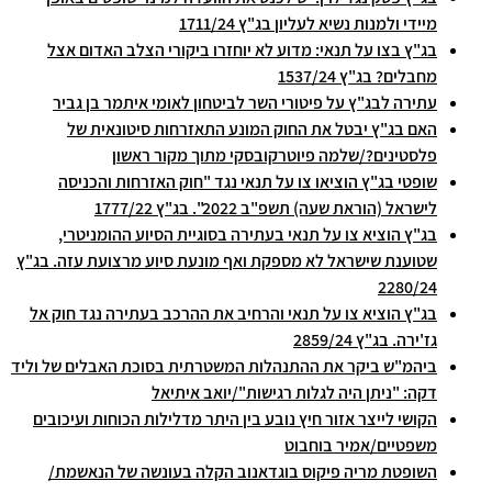
מיידי ולמנות נשיא לעליון בג"ץ 1711/24
בג"ץ בצו על תנאי: מדוע לא יוחזרו ביקורי הצלב האדום אצל
מחבלים? בג"ץ 1537/24
עתירה לבג"ץ על פיטורי השר לביטחון לאומי איתמר בן גביר
האם בג"ץ יבטל את החוק המונע התאזרחות סיטונאית של
פלסטינים?/שלמה פיוטרקובסקי מתוך מקור ראשון
שופטי בג"ץ הוציאו צו על תנאי נגד "חוק האזרחות והכניסה
לישראל (הוראת שעה) תשפ"ב 2022". בג"ץ 1777/22
בג"ץ הוציא צו על תנאי בעתירה בסוגיית הסיוע ההומניטרי,
שטוענת שישראל לא מספקת ואף מונעת סיוע מרצועת עזה. בג"ץ
2280/24
בג"ץ הוציא צו על תנאי והרחיב את ההרכב בעתירה נגד חוק אל
גז'ירה. בג"ץ 2859/24
ביהמ"ש ביקר את ההתנהלות המשטרתית בסוכת האבלים של וליד
דקה: "ניתן היה לגלות רגישות"/יואב איתיאל
הקושי לייצר אזור חיץ נובע בין היתר מדלילות הכוחות ועיכובים
משפטיים/אמיר בוחבוט
השופטת מריה פיקוס בוגדאנוב הקלה בעונשה של הנאשמת/