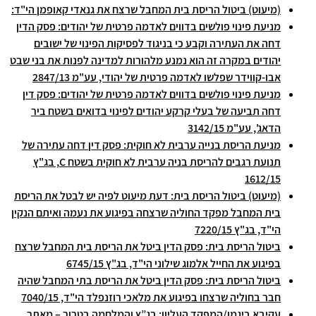
(מיעוט) ביטול הריסת בית המחבל שרצח את גנאדי קאופמן הי"ד:
מניעת פינוי פולשים בדווים לאדמה פרטית של יהודים: פסק הדין
דחה את העתירה וקבע כי בניגוד לפסיקות הפינוי של ישובים
יהודים במקרה זה הוא נמנע מלהורות למדינה לפנות את בני שבט
אבו-קווידר שפלשו לאדמה פרטית של יהודי, עע"מ 2847/13
מניעת פינוי פולשים בדווים לאדמה פרטית של יהודים: פסק דין
דחה תביעה של בעלי קרקע יהודים לפינוי בדואים בשטח ביר
הדאג', עע"מ 3142/15
מניעת הריסת בנייה ערבית לא חוקית: פסק דין דחה עתירה של
תנועת רגבים להריסת בניה ערבית לא חוקית בשטח C, בג"ץ
1612/15
(מיעוט) ביטול הריסת בית: דעת מיעוט לפיה יש לבטל את הריסת
בית המחבל מפקד החוליה שרצחה בפיגוע את נעמה ואיתם הנקין
הי"ד, בג"ץ 7220/15
ביטול הריסת בית: פסק הדין ביטל את הריסת בית המחבל שרצח
בפיגוע את החייל אלמוג שילוני הי"ד, בג"ץ 6745/15
ביטול הריסת בית: פסק הדין ביטל את הריסת בתי המחבל שהיה
חבר בחוליה שרצחו בפיגוע את מלאכי רוזנפלד הי"ד, 7040/15
עקיבא ביגמן/המפקד העליון: בג”ץ והמלחמה בטרור – מאתר