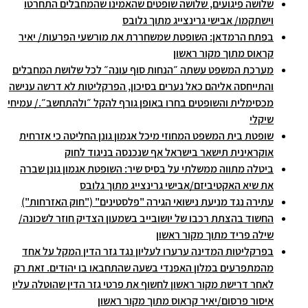
שלושה פיגועים, שלושה שופטים שהאמינו שהמחבלים התחרטו
וישתקמו/ אבישי גרינצייג מתוך גלובס
בפתח הרמדאן: השופטת שמשחררת את מורשעי הפרעות/ יאיר
קראוס מתוך מקור ראשון
מערכת המשפט עשתה ״הנחות סוף עונה״ לכל שלושת המחבלים
והתייחסה אליהם כאל נערים בסיכון, הפרקליטות לא דרשה ענישה
מכסימלית והשופטים בחרו באופן גורף להקל ״ולהתחשב״./ עמיחי
שיקלי
שופטת בית המשפט המחוזי מיכל אגמון גונן החליטה כי אזרחית
אוקראינית תישאר בישראל אף שנכנסה בניגוד לחוק
ביטלה מתווה ממשלתי על בסיס שיר: השופטת אגמון גונן שברה
את שיא האקטיביזם/אבישי גרינצייג מתוך גלובס
עתירה נגד מניעת נישואי הגירה "פלסטינים" ("חוק האזרחות")
החשוד בהצתת רכבו של יושובייב בשמעון הצדיק חוזר לשכונה/
שילה פריד מתוך מקור ראשון
בפרקליטות המדינה ערערו לעליון נגד גזר הדין המקל על אחד
מהמתפרעים במלון האפנדי בשעה שהתחבאו בו יהודים. זאת רק
לאחר דרישת מקור ראשון לחשוף את פרטי גזר הדין שהוטלה עליו
איסור פרסום/יאיר קראוס מתוך מקור ראשון