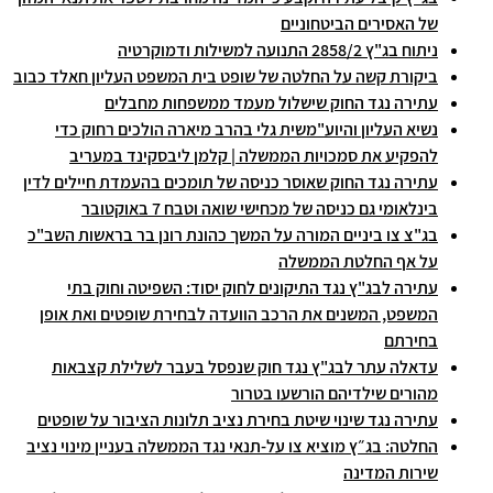
של האסירים הביטחוניים
ניתוח בג"ץ 2858/2 התנועה למשילות ודמוקרטיה
ביקורת קשה על החלטה של שופט בית המשפט העליון חאלד כבוב
עתירה נגד החוק שישלול מעמד ממשפחות מחבלים
נשיא העליון והיוע"משית גלי בהרב מיארה הולכים רחוק כדי
להפקיע את סמכויות הממשלה | קלמן ליבסקינד במעריב
עתירה נגד החוק שאוסר כניסה של תומכים בהעמדת חיילים לדין
בינלאומי גם כניסה של מכחישי שואה וטבח 7 באוקטובר
בג"צ צו ביניים המורה על המשך כהונת רונן בר בראשות השב"כ
על אף החלטת הממשלה
עתירה לבג"ץ נגד התיקונים לחוק יסוד: השפיטה וחוק בתי
המשפט, המשנים את הרכב הוועדה לבחירת שופטים ואת אופן
בחירתם
עדאלה עתר לבג"ץ נגד חוק שנפסל בעבר לשלילת קצבאות
מהורים שילדיהם הורשעו בטרור
עתירה נגד שינוי שיטת בחירת נציב תלונות הציבור על שופטים
החלטה: בג״ץ מוציא צו על-תנאי נגד הממשלה בעניין מינוי נציב
שירות המדינה