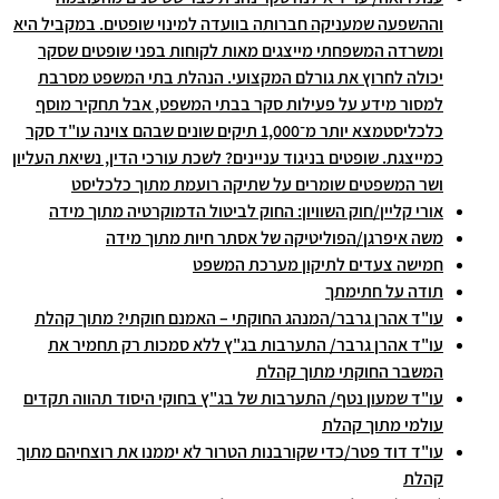
וההשפעה שמעניקה חברותה בוועדה למינוי שופטים. במקביל היא
ומשרדה המשפחתי מייצגים מאות לקוחות בפני שופטים שסקר
יכולה לחרוץ את גורלם המקצועי. הנהלת בתי המשפט מסרבת
למסור מידע על פעילות סקר בבתי המשפט, אבל תחקיר מוסף
כלכליסטמצא יותר מ־1,000 תיקים שונים שבהם צוינה עו"ד סקר
כמייצגת. שופטים בניגוד עניינים? לשכת עורכי הדין, נשיאת העליון
ושר המשפטים שומרים על שתיקה רועמת מתוך כלכליסט
אורי קליין/חוק השוויון: החוק לביטול הדמוקרטיה מתוך מידה
משה איפרגן/הפוליטיקה של אסתר חיות מתוך מידה
חמישה צעדים לתיקון מערכת המשפט
תודה על חתימתך
עו"ד אהרן גרבר/המנהג החוקתי – האמנם חוקתי? מתוך קהלת
עו"ד אהרן גרבר/ התערבות בג"ץ ללא סמכות רק תחמיר את
המשבר החוקתי מתוך קהלת
עו"ד שמעון נטף/ התערבות של בג"ץ בחוקי היסוד תהווה תקדים
עולמי מתוך קהלת
עו"ד דוד פטר/כדי שקורבנות הטרור לא יממנו את רוצחיהם מתוך
קהלת