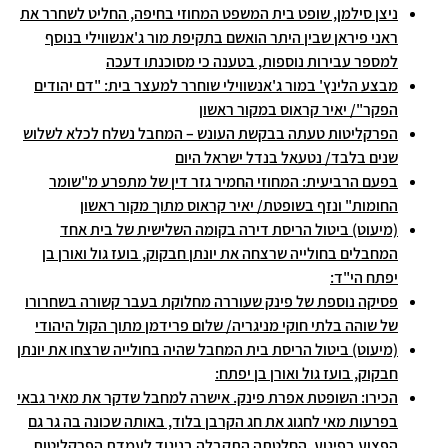
ניצן סילמן, שופט בית המשפט המחוזי בחיפה, החליט לשחרר את
ראני פיראן שבין היתר הואשם בתקיפת מור ג'אנשווילי בנוסף
למספר עבירות נוספות, בטענה כי מסוכנתו דעכה
מבצע הלינץ' במור ג'אנשווילי שוחרר למעצר בית: "דם יהודים
הפקר"/ יאיר קראוס במקור ראשון
הפרקליטות טעתה בבקשת העונש – המחבל נשלח לכלא לשלוש
שנים בלבד/ נטעאל בנדל ישראל היום
בפעם הרביעית: המחוזי החמיר גזר דין של מתפרע מ"שומר
החומות" ונזף בשופטת/ יאיר קראוס מתוך מקור ראשון
(מיעוט) ביטול הריסת דירה בקומה השלישית של בית אחד
המחבלים בחולייה שרצחה את יונתן חבקוק, בועז גול ואורן בן
יפתח הי"ד:
פסיקה נוספת של פינק שעוררה מחלוקת בעבר קשורה בשחרורו
של שוהה בלתי חוקי מניגריה/ שלום פרידמן מתוך הקול היהודי
(מיעוט) ביטול הריסת בית המחבל שהיה בחולייה שרצחו את יונתן
חבקוק, בועז גול ואורן בן יפתח:
הכירו: השופטת אפרת פינק. אישרה למחבל שדקר את מאיר גבאי
בפרעות מאי לחגוג את חג הקרבן בלוד, באותה שכונה בה גר גם
הפצוע בפיגוע. החלטתה התקבלה בניגוד לעמדת הפרקליטות,