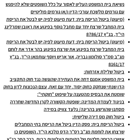
נשיאת בית המשפט העליון לאסור על כלל השופטים שלא להיפגש
עם גורמים מלשכת עורכי הדין ו/או גורמים פוליטיים
(מיעוט) ביטול הריסת בית: דעת מיעוט לפיה יש לבטל את הריסת
בית המחבל שרצח יחד עם מחבל נוסף בפיגוע את ראובן שמרלינג
הי"ד, בג"ץ 8786/17
(מיעוט) ביטול הריסת בית: דעת מיעוט לפיה יש לבטל את הריסת
בית המחבל שרצח בפיגוע את שרצח בפיגוע בהר אדר את לוחם
מג"ב סמ"ר סולומון גבריה, אור אריש ויוסף עותמאן הי"ד, בג"ץ
8161/17
ביטול שלילת אזרחות:
בית המשפט אמנם דחה את העתירה שהוגשה נגד חוק התקציב
הדו שנתי שנחקק כחוק יסוד. יחד עם זאת, עצם הנכונות לדון בחוק
שומטת את הבסיס מהטענה על שיפוט "חוקתי":
בניגוד לעמדת המדינה: שופטת הקשורה לקרן החדשה שחררה
מסתנן שהורשע בהריגה/ גלעד צוויק במידה
ביטול חוק מס דירה שלישית:
ביטול הריסת בית: פסק הדין ביטל את הריסת בתי המחבלים
שרצחו את לוחמת מג"ב רס"ר הדס מלכא הי"ד. השופטים כן
אישרו הריסה חלקית של הקומות העליונות בבית. בכך הפך בג"ץ